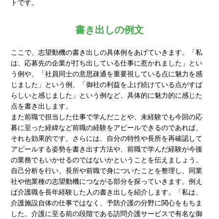
トです。
書き出しの例文
ここで、志望動機の書き出しの具体例をあげていきます。「私
は、応募先の企業が打ち出している仕事に惹かれました」とい
う例や、「社員同士の意思疎通を重要視している点に魅力を感
じました」という例、「御社の利益を上げ続けている点がすば
らしいと感じました」という例など、具体的に魅力的に感じた
点を書き出します。
また前職で担当した仕事で学んだことや、未経験でも今回の応
募に至った経緯など前職の経験をアピールできるのであれば、
それも効果的です。さらには、自分の特性や長所を再確認して
アピールする姿勢を書き出す方法や、前職で学んだ経験が今後
の業務でもいかせるのではないかということを伝えましょう。
自己分析を行い、長所や前職で身についたことを整理し、同業
社や他業種の志望動機につながる部分を探っていきます。例え
ば介護職を長年経験した人の書き出しを紹介します。「私は、
介護施設自体の仕事ではなく、予防介護の分野に関心をもちま
した。介護に至る前の段階である訪問介護サービスで有名な御